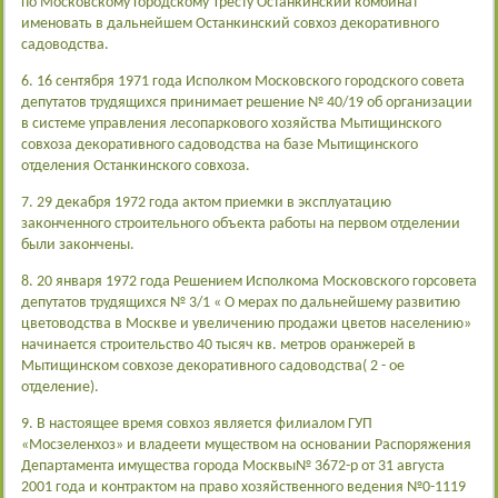
по Московскому Городскому Тресту Останкинский комбинат
именовать в дальнейшем Останкинский совхоз декоративного
садоводства.
6. 16 сентября 1971 года Исполком Московского городского совета
депутатов трудящихся принимает решение № 40/19 об организации
в системе управления лесопаркового хозяйства Мытищинского
совхоза декоративного садоводства на базе Мытищинского
отделения Останкинского совхоза.
7. 29 декабря 1972 года актом приемки в эксплуатацию
законченного строительного объекта работы на первом отделении
были закончены.
8. 20 января 1972 года Решением Исполкома Московского горсовета
депутатов трудящихся № 3/1 « О мерах по дальнейшему развитию
цветоводства в Москве и увеличению продажи цветов населению»
начинается строительство 40 тысяч кв. метров оранжерей в
Мытищинском совхозе декоративного садоводства( 2 - ое
отделение).
9. В настоящее время совхоз является филиалом ГУП
«Мосзеленхоз» и владеети муществом на основании Распоряжения
Департамента имущества города Москвы№ 3672-р от 31 августа
2001 года и контрактом на право хозяйственного ведения №0-1119